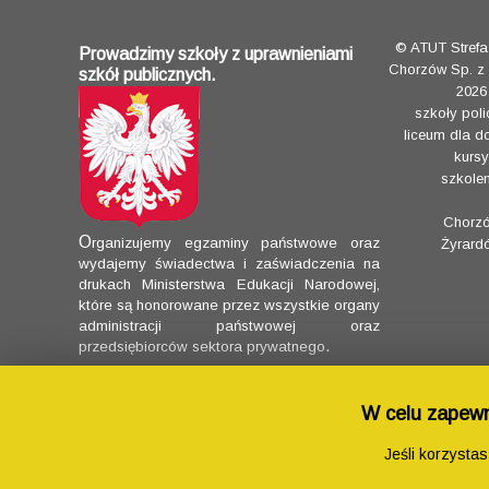
© ATUT Stref
Prowadzimy szkoły z uprawnieniami
Chorzów Sp. z 
szkół publicznych.
2026
szkoły poli
liceum dla d
kursy
szkolen
Chorz
O
rganizujemy egzaminy państwowe oraz
Żyrard
wydajemy świadectwa i zaświadczenia na
drukach Ministerstwa Edukacji Narodowej,
które są honorowane przez wszystkie organy
administracji państwowej oraz
.
przedsiębiorców sektora prywatnego
W celu zapewni
Jeśli korzysta