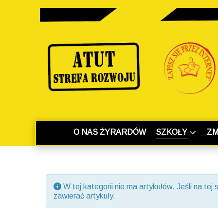
O NAS ŻYRARDÓW
SZKOŁY
ZM
Informacja
W tej kategorii nie ma artykułów. Jeśli na te
zawierać artykuły.