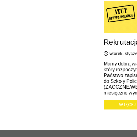
Rekrutacj
wtorek, stycz
Mamy dobrą wia
który rozpoczyn
Państwo zapisa
do Szkoły Poli
(ZAOCZNE/WEE
miesięczne wyn
WIĘCEJ