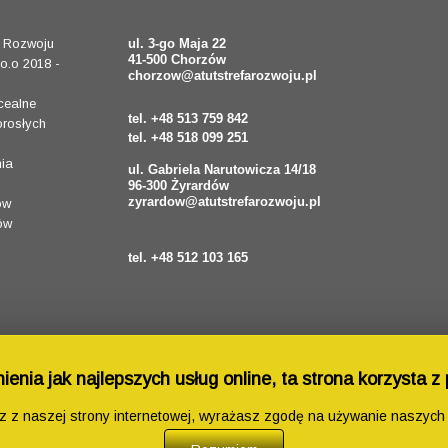
a Rozwoju
ul. 3-go Maja 22
41-500 Chorzów
o.o 2018 -
chorzow@atutstrefarozwoju.pl
cealne
tel. +48 513 759 842
orosłych
tel. +48 518 099 251
ia
ul. Gabriela Narutowicza 14/18
96-300 Żyrardów
zyrardow@atutstrefarozwoju.pl
ów
ów
tel. +48 512 103 165
enia jak najlepszych usług online, ta strona korzysta z 
sz z naszej strony internetowej, wyrażasz zgodę na używanie naszych 