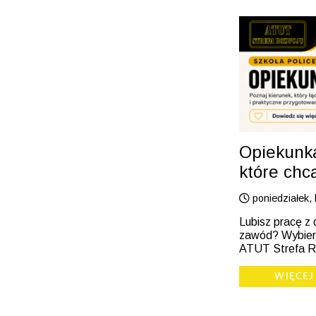
Opiekunka
które chc
poniedziałek, 
Lubisz pracę z 
zawód? Wybierz
ATUT Strefa R
WIĘCEJ