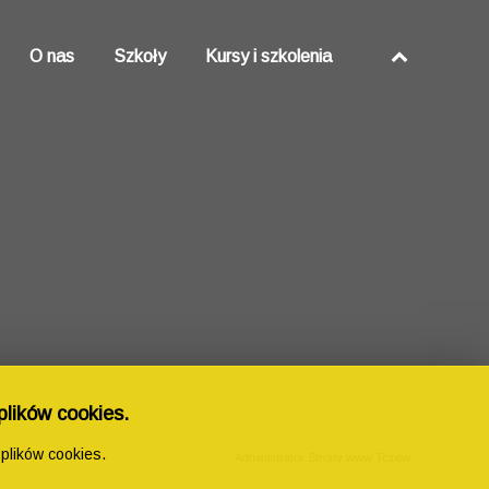
O nas
Szkoły
Kursy i szkolenia
plików cookies.
plików cookies.
Administrator Strony www Tczew